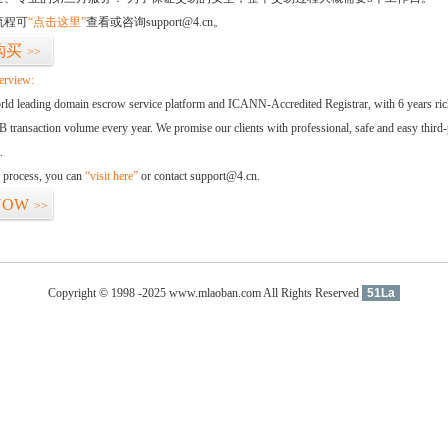
流程可
“点击这里”
查看或咨询support@4.cn。
购买
>>
erview:
orld leading domain escrow service platform and ICANN-Accredited Registrar, with 6 years ri
 transaction volume every year. We promise our clients with professional, safe and easy third-
.
d process, you can
“visit here”
or contact support@4.cn.
NOW
>>
Copyright © 1998 -2025 www.mlaoban.com All Rights Reserved
51La