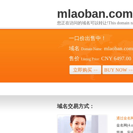
mlaoban.com
您正在访问的域名可以转让!This domain name i
一口价出售中！
域名
mlaoban.com
Domain Name:
售价
CNY 6497.00
Listing Price:
立即购买
BUY NOW
>>
>>
域名交易方式：
通过金名网(
金名网(4
简单、安