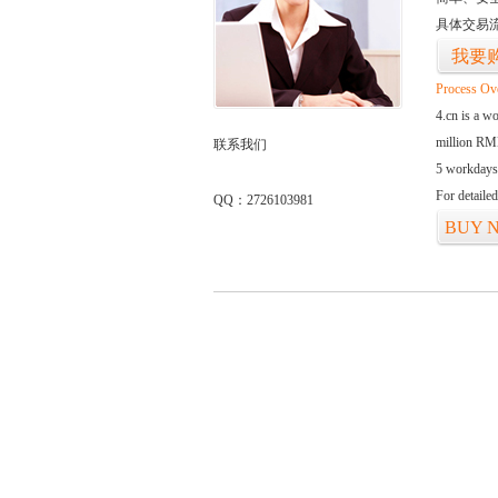
具体交易
我要
Process Ov
4.cn is a w
million RMB
联系我们
5 workdays
For detaile
QQ：2726103981
BUY 